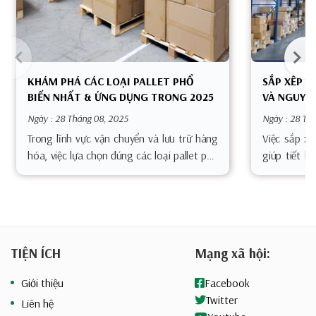
KHÁM PHÁ CÁC LOẠI PALLET PHỔ
SẮP XẾP K
BIẾN NHẤT & ỨNG DỤNG TRONG 2025
VÀ NGUYÊN
Ngày : 28 Tháng 08, 2025
Ngày : 28 Th
Trong lĩnh vực vận chuyển và lưu trữ hàng
Việc sắp x
hóa, việc lựa chọn đúng các loại pallet phù
giúp tiết k
hợp đóng vai trò vô cùng quan trọng. Mỗi
góp phần 
chất liệu và kiểu dáng pallet đều có
tổng thể. T
càng cạnh
TIỆN ÍCH
Mạng xã hội:
Giới thiệu
Facebook
Twitter
Liên hệ