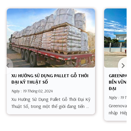
XU HƯỚNG SỬ DỤNG PALLET GỖ THỜI
GREENPALL
ĐẠI KỸ THUẬT SỐ
BỀN VỮNG 
ĐẠI
Ngày : 19 Tháng 02, 2024
Ngày : 19 Th
Xu Hướng Sử Dụng Pallet Gỗ Thời Đại Kỹ
Greenovat
Thuật Số, trong một thế giới đang tiến xa
nhập Hiệp 
vào kỷ nguyên kỹ thuật số, xu hướng sử
dựng TP.HC
dụng pallet gỗ không chỉ dừng lại ở hiện
triển quan 
tại mà còn mở ra