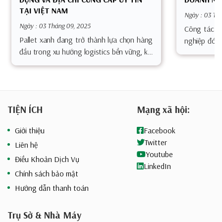
TẠI VIỆT NAM
Ngày : 03 Th
Ngày : 03 Tháng 09, 2025
Công tác b
Pallet xanh đang trở thành lựa chọn hàng
nghiệp đóng
đầu trong xu hướng logistics bền vững, khi
triển bền
doanh nghiệp ngày càng chú trọng đến
thương
yếu tố
TIỆN ÍCH
Mạng xã hội:
Giới thiệu
Facebook
Twitter
Liên hệ
Youtube
Điều Khoản Dịch Vụ
LinkedIn
Chính sách bảo mật
Hướng dẫn thanh toán
Trụ Sở & Nhà Máy