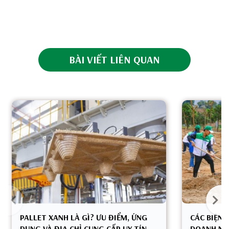
BÀI VIẾT LIÊN QUAN
PALLET XANH LÀ GÌ? ƯU ĐIỂM, ỨNG
CÁC BIỆN 
DỤNG VÀ ĐỊA CHỈ CUNG CẤP UY TÍN
DOANH NGH