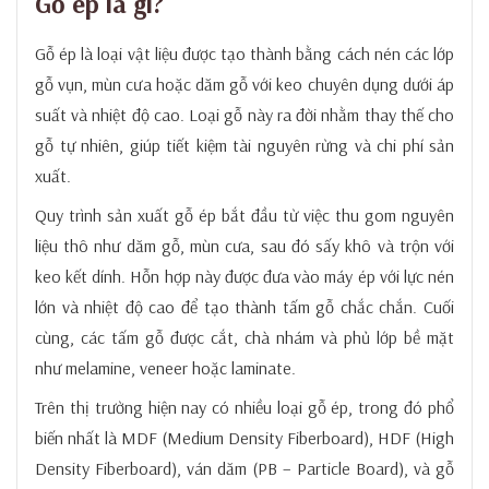
Gỗ ép là gì?
1. Cách chọn gỗ ép chất lượng tốt
2. Lời khuyên về bảo trì và vệ sinh gỗ ép
Gỗ ép là loại vật liệu được tạo thành bằng cách nén các lớp
gỗ vụn, mùn cưa hoặc dăm gỗ với keo chuyên dụng dưới áp
Lời Kết
suất và nhiệt độ cao. Loại gỗ này ra đời nhằm thay thế cho
gỗ tự nhiên, giúp tiết kiệm tài nguyên rừng và chi phí sản
xuất.
Quy trình sản xuất gỗ ép bắt đầu từ việc thu gom nguyên
liệu thô như dăm gỗ, mùn cưa, sau đó sấy khô và trộn với
keo kết dính. Hỗn hợp này được đưa vào máy ép với lực nén
lớn và nhiệt độ cao để tạo thành tấm gỗ chắc chắn. Cuối
cùng, các tấm gỗ được cắt, chà nhám và phủ lớp bề mặt
như melamine, veneer hoặc laminate.
Trên thị trường hiện nay có nhiều loại gỗ ép, trong đó phổ
biến nhất là MDF (Medium Density Fiberboard), HDF (High
Density Fiberboard), ván dăm (PB – Particle Board), và gỗ